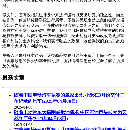
虑任何具体的投资目标、财务状况和可能会接收到它的特定需求人
群。
该文件并没有以相关法律要求来进行编写以突出研究的独立性，而是
被作为一种营销传播手段进行展示。尽管并无规定禁止我们在研究报
告公开之前进行交易，但在此研究报告提交给客户之前，我们不会试
图提前利用这一优势进行交易。我们的目标是建立和维持有效的组织
与行政安排，以便采取一切合理步骤，防止利益冲突构成或造成损害
客户利益的重大风险。我们实行独立的政策，这使得我们的员工必须
竭尽全力以客户利益为先。
差价合约是杠杆类产品。该类商品交易可能并不适合于每一个人，并
且会导致您的投资资本全部亏损，所以请确保您已经完全了解了所涉
及的风险。
最新文章
随着中国电动汽车竞赛的赢家出现 小米在3月份交付了
创纪录的汽车(2025年04月08日)
2025-04-08
随着电动汽车大幅削减燃油需求 中国石油巨头转变为天
然气巨头(2025年04月08日)
2025-04-08
前美国财长萨默斯称：从特朗普“可怕”的举动来看 美元