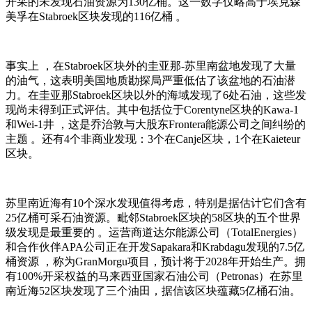
开采的未发现石油资源为130亿桶。这一数字仅略高于埃克森
美孚在Stabroek区块发现的116亿桶 。
事实上 ，在Stabroek区块外的圭亚那-苏里南盆地发现了大量
的油气，这表明美国地质勘探局严重低估了该盆地的石油潜
力。在圭亚那Stabroek区块以外的海域发现了6处石油，这些发
现尚未得到正式评估。其中包括位于Corentyne区块的Kawa-1
和Wei-1井 ，这是乔治敦与大股东Frontera能源公司之间纠纷的
主题 。还有4个非商业发现：3个在Canje区块，1个在Kaieteur
区块。
苏里南近海有10个深水发现值得考虑，特别是据估计它们含有
25亿桶可采石油资源。毗邻Stabroek区块的58区块的五个世界
级发现是最重要的 。运营商道达尔能源公司（TotalEnergies）
和合作伙伴APA公司正在开发Sapakara和Krabdagu发现的7.5亿
桶资源 ，称为GranMorgu项目 ，预计将于2028年开始生产。拥
有100%开采权益的马来西亚国家石油公司（Petronas）在苏里
南近海52区块发现了三个油田，据信该区块蕴藏5亿桶石油。