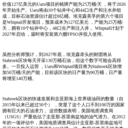
价值127亿美元的Uaru项目的铭牌产能为25万桶/天 ，将于2026
年开始生产。Uaru将由10个钻井中心和44口生产和注水井组
成，目标石油资源估计超过8亿桶。埃克森美孚的第六个项目
是Whiptail开发项目，预算成本为127亿美元 ，产能为25万桶/
天，拥有10个钻井中心，48口生产和注入井 。Whiptail计划于
2027年启动 ，届时将安装第六艘FPSO并投入使用 。
虽然分析师预计 ，到2027年底，埃克森牵头的财团将从
Stabroek区块每天开采130万桶石油，但这个数字可能会高得
多。一旦投入运营 ，Uaru和Whiptail项目将为Stabroek区块增
加50万桶/天的产能，目前该区块的日产量为90万桶，日产量
将增至140万桶。
Stabroek区块的快速发展和圭亚那海上世界级油田的数量（自
2015年以来已超过50个） ，突显了这个人口不到100万的国家
拥有巨大的石油潜力 。这些数据表明，美国地质调查局
（USGS）严重低估了圭亚那-苏里南盆地的油气潜力。在2012
年的一项评估中，美国地质调查局估计圭亚那-苏里南盆地可