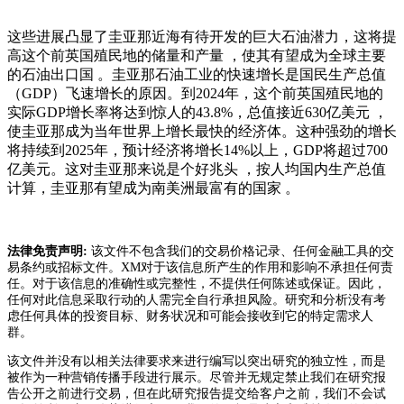
这些进展凸显了圭亚那近海有待开发的巨大石油潜力，这将提
高这个前英国殖民地的储量和产量 ，使其有望成为全球主要
的石油出口国 。圭亚那石油工业的快速增长是国民生产总值
（GDP）飞速增长的原因 。到2024年，这个前英国殖民地的
实际GDP增长率将达到惊人的43.8%，总值接近630亿美元 ，
使圭亚那成为当年世界上增长最快的经济体。这种强劲的增长
将持续到2025年，预计经济将增长14%以上，GDP将超过700
亿美元。这对圭亚那来说是个好兆头 ，按人均国内生产总值
计算，圭亚那有望成为南美洲最富有的国家 。
法律免责声明:
该文件不包含我们的交易价格记录、任何金融工具的交
易条约或招标文件。XM对于该信息所产生的作用和影响不承担任何责
任。对于该信息的准确性或完整性，不提供任何陈述或保证。因此，
任何对此信息采取行动的人需完全自行承担风险。研究和分析没有考
虑任何具体的投资目标、财务状况和可能会接收到它的特定需求人
群。
该文件并没有以相关法律要求来进行编写以突出研究的独立性，而是
被作为一种营销传播手段进行展示。尽管并无规定禁止我们在研究报
告公开之前进行交易，但在此研究报告提交给客户之前，我们不会试