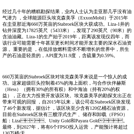
经过几十年的糟糕勘探结果，业内人士认为圭亚那几乎没有油
气潜力 ，全球能源巨头埃克森美孚（ExxonMobil）于2015年
在圭亚那近海660万英亩的Stabroek区块大获成功。Liza-1井的
钻井深度为17825英尺（5433米） ，发现了290英尺（90米）的
含油油藏。Liza-1的生产始于2019年，距离该发现仅四年，而
该行业可能需要十年甚至更长时间才能开发主要的深水石油资
源 。重要的是 ，在低排放燃料需求不断增长的世界中，所生
产的石油是轻质的，API度为31.9度 ，含硫量为0.59% 。
660万英亩的Stabroek区块对埃克森美孚来说是一个惊人的成
功。这家超级巨头控制着45%的海上面积，与合作伙伴赫斯
（Hess）（拥有30%的所有权）和中海油（持有20%的权
益），正在大力投资开发该区块。埃克森美孚的勘探支出正在
带来可观的回报 ，自2015年以来，该公司在Stabroek区块发现
了46个新发现，据估计 ，该区块至少含有120亿桶石油资源 。
目前在Stabroek区块有三艘浮式生产 、储存和卸载（FPSO）
船：Liza、Unity Gold和Payara Gold。
最终，到2027年，将有6个FPSO投入运营 ，产能预计将超过
130万桶/天。